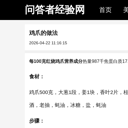
问答者经验网
首页
鸡爪的做法
2026-04-22 11:16:15
每100克红烧鸡爪
营养成分
热量
987千焦
蛋白质
17
食材：
鸡爪500克，大葱1段，姜1块，香叶2片，
酒，老抽，蚝油，冰糖，盐，蚝油
步骤：