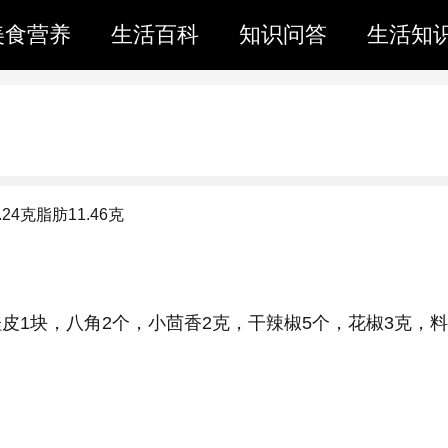
美食营养
生活百科
知识问答
生活知
.24克
脂肪
11.46克
桂皮1块，八角2个，小茴香2克，干辣椒5个，花椒3克，料