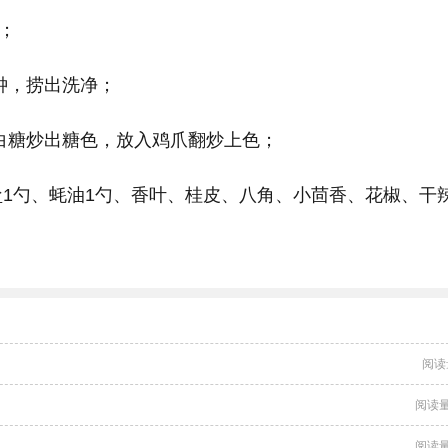
；
分钟，捞出洗净；
入白糖炒出糖色，放入鸡爪翻炒上色；
盐1勺、蚝油1勺、香叶、桂皮、八角、小茴香、花椒、干
阅读
阅读量
阅读量