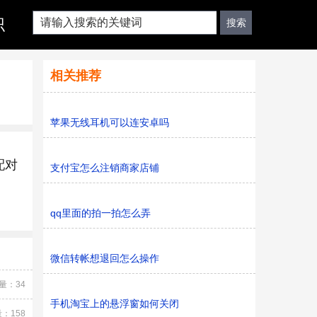
识
相关推荐
苹果无线耳机可以连安卓吗
配对
支付宝怎么注销商家店铺
qq里面的拍一拍怎么弄
微信转帐想退回怎么操作
量：34
手机淘宝上的悬浮窗如何关闭
：158