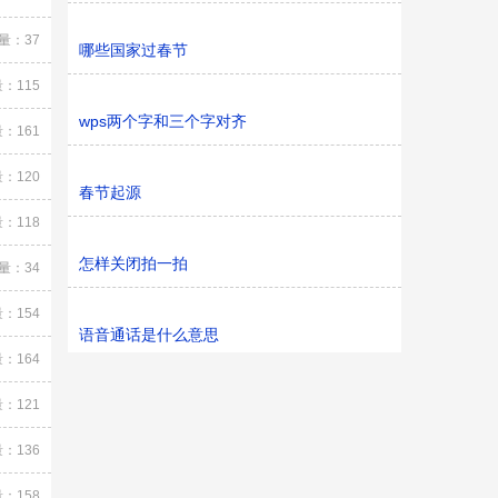
量：37
哪些国家过春节
：115
wps两个字和三个字对齐
：161
：120
春节起源
：118
怎样关闭拍一拍
量：34
：154
语音通话是什么意思
：164
：121
：136
：158