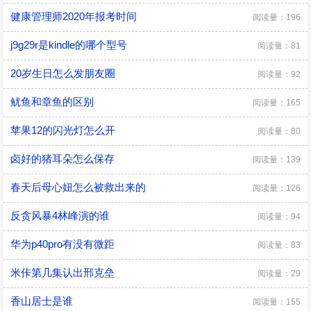
健康管理师2020年报考时间
阅读量：196
j9g29r是kindle的哪个型号
阅读量：81
20岁生日怎么发朋友圈
阅读量：92
鱿鱼和章鱼的区别
阅读量：165
苹果12的闪光灯怎么开
阅读量：80
卤好的猪耳朵怎么保存
阅读量：139
春天后母心妞怎么被救出来的
阅读量：126
反贪风暴4林峰演的谁
阅读量：94
华为p40pro有没有微距
阅读量：83
米佧第几集认出邢克垒
阅读量：29
香山居士是谁
阅读量：155