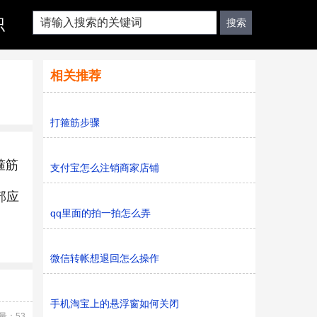
识
相关推荐
打箍筋步骤
箍筋
支付宝怎么注销商家店铺
部应
qq里面的拍一拍怎么弄
微信转帐想退回怎么操作
手机淘宝上的悬浮窗如何关闭
量：53