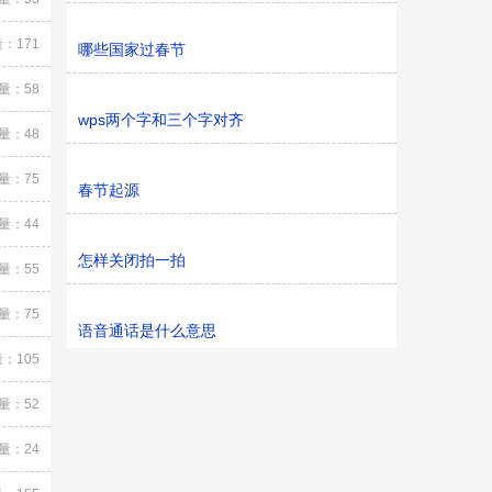
：171
哪些国家过春节
量：58
wps两个字和三个字对齐
量：48
量：75
春节起源
量：44
怎样关闭拍一拍
量：55
量：75
语音通话是什么意思
：105
量：52
量：24