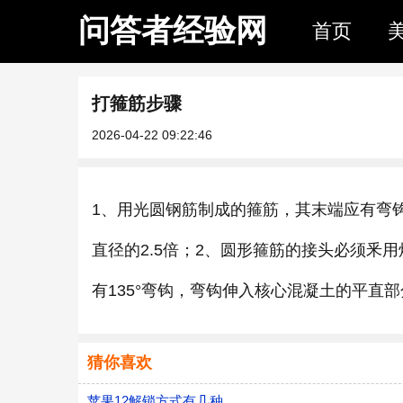
问答者经验网
首页
打箍筋步骤
2026-04-22 09:22:46
1、用光圆钢筋制成的箍筋，其末端应有弯
直径的2.5倍；2、圆形箍筋的接头必须釆
有135°弯钩，弯钩伸入核心混凝土的平直部
猜你喜欢
苹果12解锁方式有几种