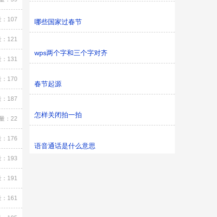
：107
哪些国家过春节
：121
wps两个字和三个字对齐
：131
：170
春节起源
：187
怎样关闭拍一拍
量：22
：176
语音通话是什么意思
：193
：191
：161