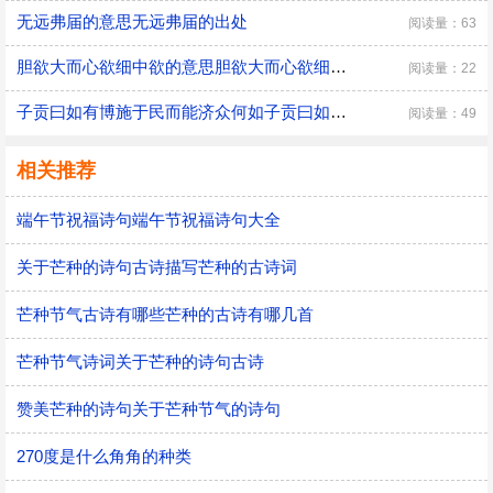
无远弗届的意思无远弗届的出处
阅读量：63
胆欲大而心欲细中欲的意思胆欲大而心欲细的欲的意思
阅读量：22
子贡曰如有博施于民而能济众何如子贡曰如有博施于民而能济众何如可谓仁乎翻译
阅读量：49
相关推荐
端午节祝福诗句端午节祝福诗句大全
关于芒种的诗句古诗描写芒种的古诗词
芒种节气古诗有哪些芒种的古诗有哪几首
芒种节气诗词关于芒种的诗句古诗
赞美芒种的诗句关于芒种节气的诗句
270度是什么角角的种类