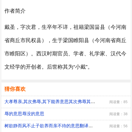
作者简介
戴圣，字次君，生卒年不详，祖籍梁国甾县（今河南
省商丘市民权县），生于梁国睢阳县（今河南省商丘
市睢阳区）。西汉时期官员、学者、礼学家、汉代今
文经学的开创者。后世称其为“小戴”。
猜你喜欢
大孝尊亲,其次弗辱,其下能养意思其次弗辱其下能养出自哪里
阅读量：85
辱的意思辱没的意思
阅读量：38
树欲静而风不止子欲养而亲不待的意思翻译树欲静而风不止子欲养而亲不待
阅读量：56