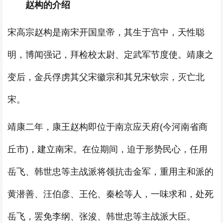
赵构的介绍
宋高宗赵构是南宋开国皇帝，其生于宫中，天性聪
明，博闻强记，拜检校太尉、定武军节度使。靖康之
变后，金兵俘虏其父宋徽宗和其兄宋钦宗，灭亡北
宋。
靖康二年，康王赵构即位于南京应天府(今河南省商
丘市)，建立南宋。在位期间，迫于形势民心，任用
岳飞、韩世忠等主战派将领抗击金军，重用主和派的
黄潜善、汪伯彦、王伦、秦桧等人，一味求和，处死
岳飞，罢免李纲、张浚、韩世忠等主战派大臣。