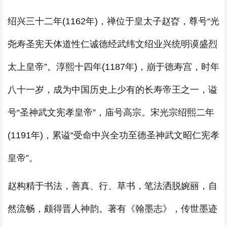
绍兴三十二年(1162年)，禅位于皇太子赵昚，尊号“光
尧寿圣宪天体道性仁诚德经武纬文绍业兴统明谟盛烈
太上皇帝”。淳熙十四年(1187年)，崩于德寿宫，时年
八十一岁，成为中国历史上少有的长寿帝王之一，谥
号“圣神武文宪孝皇帝”，庙号高宗。宋光宗绍熙二年
(1191年)，累谥“受命中兴全功至德圣神武文昭仁宪孝
皇帝”。
赵构精于书法，善真、行、草书，笔法洒脱婉丽，自
然流畅，颇得晋人神韵。著有《翰墨志》，传世墨迹