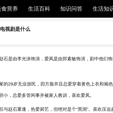
美食营养
生活百科
知识问答
生活知
的电视剧是什么
赵石是由李光洙饰演，爱凤是由郑素敏饰演，剧中他们饰
家的29岁无业游民，四方脸并且总爱穿着黄色上衣和褐
胆小，总爱多管闲事并被家人教训，喜欢爱凤。
后与赵石重逢，热爱厨艺，但绝对是个“黑洞”。喜欢压迫