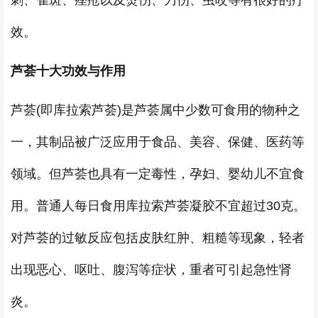
刺、雀斑、痤疮以及烫伤、刀伤、虫咬等有很好的疗
效。
芦荟十大功效与作用
芦荟(即库拉索芦荟)是芦荟属中少数可食用的物种之
一，其制品被广泛应用于食品、美容、保健、医药等
领域。但芦荟也具有一定毒性，孕妇、婴幼儿不宜食
用。普通人每日食用库拉索芦荟凝胶不宜超过30克。
对芦荟的过敏反应包括皮肤红肿、粗糙等现象，轻者
出现恶心、呕吐、腹泻等症状，重者可引起急性肾
炎。