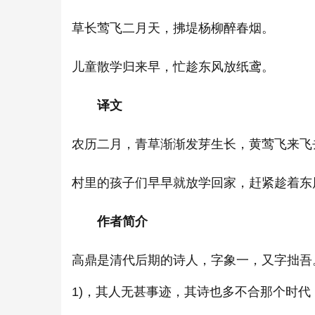
草长莺飞二月天，拂堤杨柳醉春烟。
儿童散学归来早，忙趁东风放纸鸢。
译文
农历二月，青草渐渐发芽生长，黄莺飞来飞
村里的孩子们早早就放学回家，赶紧趁着东
作者简介
高鼎是清代后期的诗人，字象一，又字拙吾。
1)，其人无甚事迹，其诗也多不合那个时