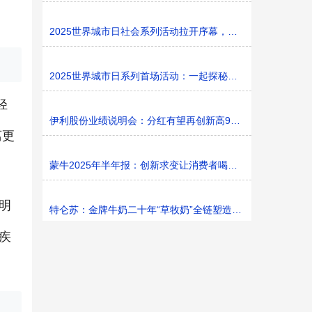
2025世界城市日社会系列活动拉开序幕，探寻社区花园里的
2025世界城市日系列首场活动：一起探秘家门口的“魔法花园
轻
伊利股份业绩说明会：分红有望再创新高9%利润率目标不变
离更
蒙牛2025年半年报：创新求变让消费者喝上奶、喝好奶、喝
明
特仑苏：金牌牛奶二十年“草牧奶”全链塑造有机新矩阵
疾