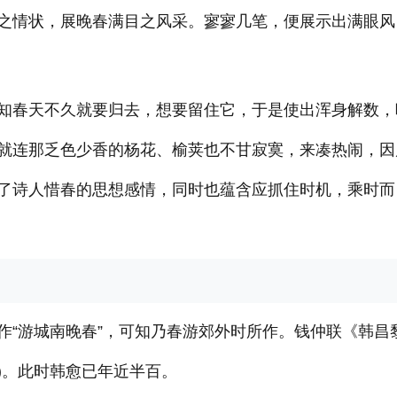
之情状，展晚春满目之风采。寥寥几笔，便展示出满眼风
知春天不久就要归去，想要留住它，于是使出浑身解数，
就连那乏色少香的杨花、榆荚也不甘寂寞，来凑热闹，因
了诗人惜春的思想感情，同时也蕴含应抓住时机，乘时而
作“游城南晚春”，可知乃春游郊外时所作。钱仲联《韩昌
6)。此时韩愈已年近半百。