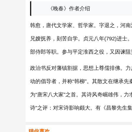
《晚春》作者介绍
韩愈，唐代文学家、哲学家。字退之，河南
兄嫂抚养，刻苦自学。贞元八年(792)进
部侍郎等职。参与平定淮西之役，又因谏阻
政治书反对藩镇割据，思想上尊儒排佛。力
动的倡导者，并称“韩柳”。其散文在继承
为“唐宋八大家”之首。其诗风奇崛雄伟，力
诗”之评：对宋诗影响颇大。有《昌黎先生
猜你喜欢