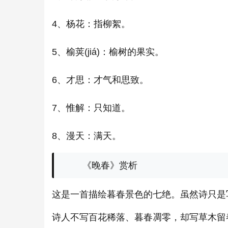
4、杨花：指柳絮。
5、榆荚(jiá)：榆树的果实。
6、才思：才气和思致。
7、惟解：只知道。
8、漫天：满天。
《晚春》赏析
这是一首描绘暮春景色的七绝。虽然诗只是
诗人不写百花稀落、暮春凋零，却写草木留