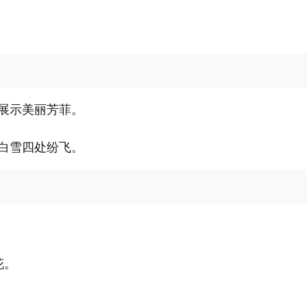
展示美丽芳菲。
白雪四处纷飞。
花。