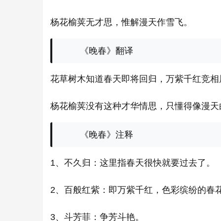
杨花榆荚无才思，惟解漫天作雪飞。
《晚春》翻译
花草树木知道春天即将回归，万紫千红竞相
杨花榆荚没有这种才华情思，只懂得像漫天
《晚春》注释
1、不久归：这里指春天很快就要过去了。
2、百般红紫：即万紫千红，色彩缤纷的春
3、斗芳菲：争芳斗艳。