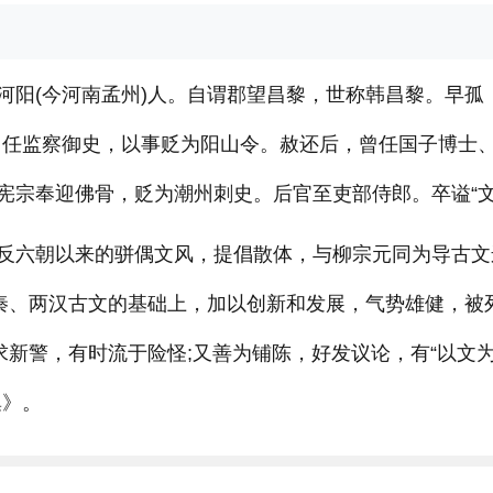
河阳(今河南孟州)人。自谓郡望昌黎，世称韩昌黎。早孤
士。任监察御史，以事贬为阳山令。赦还后，曾任国子博士
宪宗奉迎佛骨，贬为潮州刺史。后官至吏部侍郎。卒谥“文
反六朝以来的骈偶文风，提倡散体，与柳宗元同为导古文
先秦、两汉古文的基础上，加以创新和发展，气势雄健，被
求新警，有时流于险怪;又善为铺陈，好发议论，有“以文
集》。