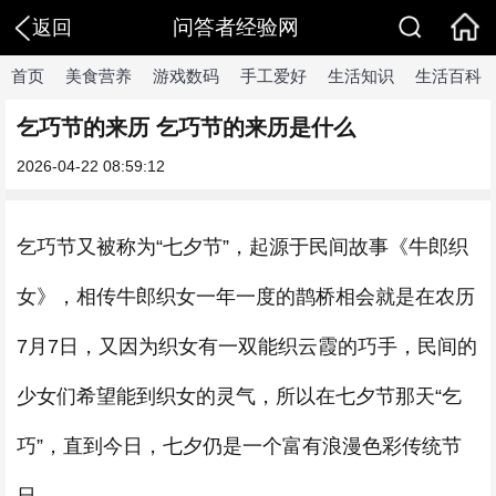
问答者经验网
返回
首页
美食营养
游戏数码
手工爱好
生活知识
生活百科
乞巧节的来历 乞巧节的来历是什么
2026-04-22 08:59:12
乞巧节又被称为“七夕节”，起源于民间故事《牛郎织
女》，相传牛郎织女一年一度的鹊桥相会就是在农历
7月7日，又因为织女有一双能织云霞的巧手，民间的
少女们希望能到织女的灵气，所以在七夕节那天“乞
巧”，直到今日，七夕仍是一个富有浪漫色彩传统节