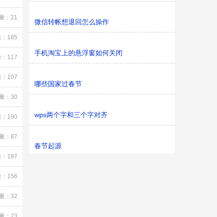
量：21
微信转帐想退回怎么操作
：185
手机淘宝上的悬浮窗如何关闭
：117
：107
哪些国家过春节
量：30
wps两个字和三个字对齐
：190
量：87
春节起源
：187
：156
量：32
量：23