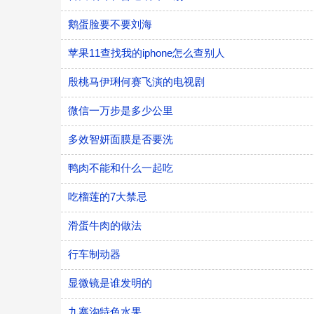
鹅蛋脸要不要刘海
苹果11查找我的iphone怎么查别人
殷桃马伊琍何赛飞演的电视剧
微信一万步是多少公里
多效智妍面膜是否要洗
鸭肉不能和什么一起吃
吃榴莲的7大禁忌
滑蛋牛肉的做法
行车制动器
显微镜是谁发明的
九寨沟特色水果