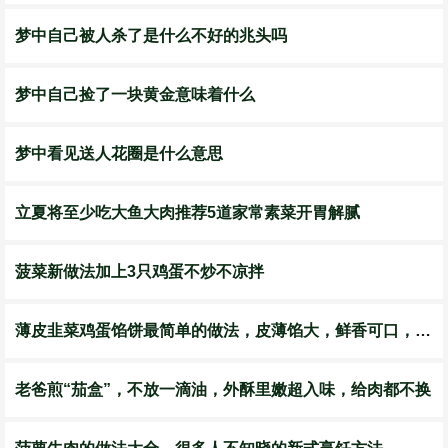
梦中自己被人杀了是什么不好的兆头吗
梦中自己捡了一块黄金意味着什么
梦中看见送人花圈是什么意思
立夏将至少吃大鱼大肉推荐5道家常素菜开胃解腻
菠菜新做法加上3只鸡蛋不炒不凉拌
薄皮韭菜鸡蛋馅饼最简单的做法，皮薄馅大，鲜香可口，出锅就扫光
老爸煎“茄盒”，不放一滴油，外酥里嫩超入味，给肉都不换