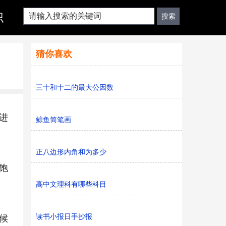
识
猜你喜欢
三十和十二的最大公因数
进
鲸鱼简笔画
正八边形内角和为多少
饱
高中文理科有哪些科目
读书小报日手抄报
候