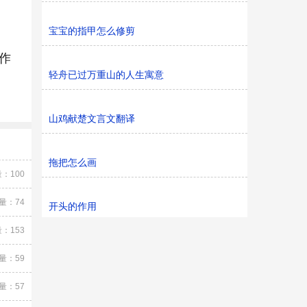
宝宝的指甲怎么修剪
作
轻舟已过万重山的人生寓意
山鸡献楚文言文翻译
拖把怎么画
：100
量：74
开头的作用
：153
量：59
量：57