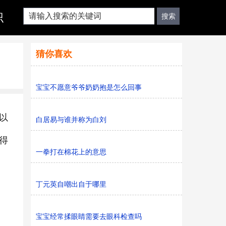
识
猜你喜欢
宝宝不愿意爷爷奶奶抱是怎么回事
以
白居易与谁并称为白刘
得
一拳打在棉花上的意思
丁元英自嘲出自于哪里
宝宝经常揉眼睛需要去眼科检查吗