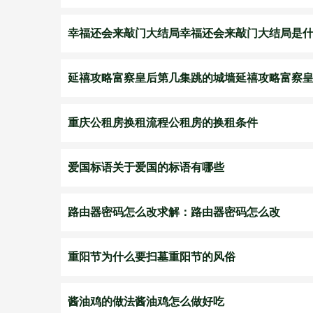
幸福还会来敲门大结局幸福还会来敲门大结局是
延禧攻略富察皇后第几集跳的城墙延禧攻略富察
重庆公租房换租流程公租房的换租条件
爱国标语关于爱国的标语有哪些
路由器密码怎么改求解：路由器密码怎么改
重阳节为什么要扫墓重阳节的风俗
酱油鸡的做法酱油鸡怎么做好吃