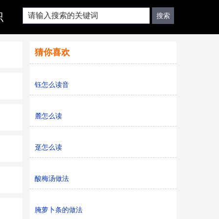
识
猜你喜欢
钰怎么读音
麓怎么读
趸怎么读
酸梅汤做法
腌萝卜条的做法