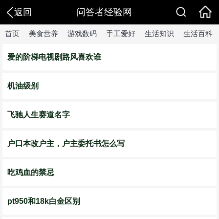
问答者经验网
返回
首页
美食营养
游戏数码
手工爱好
生活知识
生活百科
爱的阶梯电视剧路风喜欢谁
机油级别
飞驰人生赛道名字
户口本改户主，户主委托书怎么写
吃鸡血的禁忌
pt950和18k白金区别