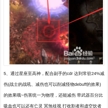
5、通过星座至高神，配合副手的cdr 达到常驻24%减
伤(战士的战吼、减伤也可以削减怪物debuff的效果)
的效果哦~伤害统一为物理，还能减伤 带武器百分比
吸血也可以还有亡灵 冥煞歧视 打收割者和虚空饮者