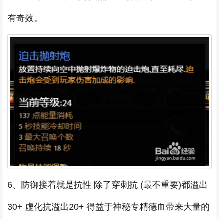
有奇效。
6、防御接着就是抗性 除了穿刺抗 (最不重要)都溢出
30+ 虚化抗溢出20+ 得益于神秘专精德血带来大量的