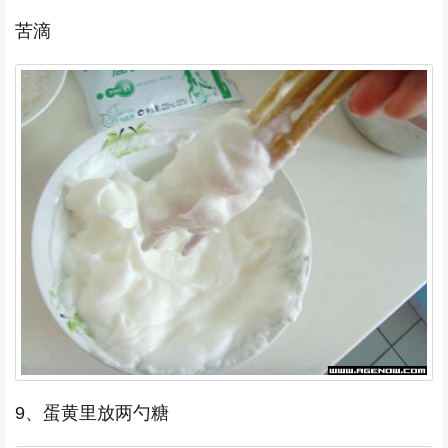
苦滴
9、蛋黄里放两勺糖