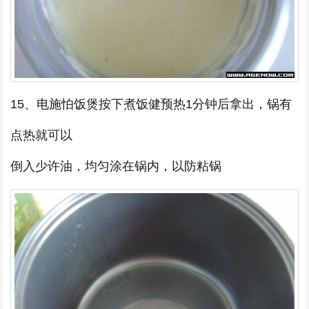
15、电施怕饭煲按下煮饭健预热1分钟后拿出，锅有
点热就可以
倒入少许油，均匀涂在锅内，以防粘锅