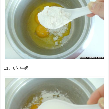
11、6勺牛奶