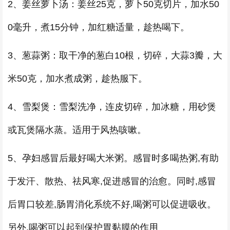
2、姜丝萝卜汤：姜丝25克，萝卜50克切片，加水50
0毫升，煮15分钟，加红糖适量，趁热喝下。
3、葱蒜粥：取干净的葱白10根，切碎，大蒜3瓣，大
米50克，加水煮成粥，趁热服下。
4、雪梨煲：雪梨洗净，连皮切碎，加冰糖，用砂煲
或瓦煲隔水蒸。适用于风热咳嗽。
5、孕妇感冒后最好喝大米粥。感冒时多喝热粥,有助
于发汗、散热、祛风寒,促进感冒的治愈。同时,感冒
后胃口较差,肠胃消化系统不好,喝粥可以促进吸收。
另外,喝粥可以起到保护胃黏膜的作用