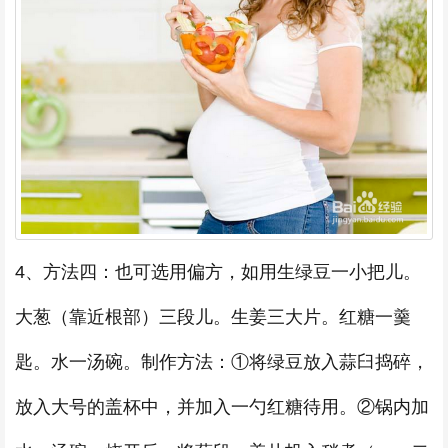
4、方法四：也可选用偏方，如用生绿豆一小把儿。
大葱（靠近根部）三段儿。生姜三大片。红糖一羹
匙。水一汤碗。制作方法：①将绿豆放入蒜臼捣碎，
放入大号的盖杯中，并加入一勺红糖待用。②锅内加