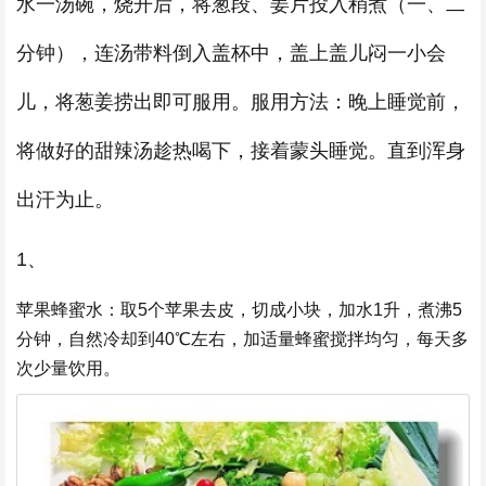
水一汤碗，烧开后，将葱段、姜片投入稍煮（一、二
分钟），连汤带料倒入盖杯中，盖上盖儿闷一小会
儿，将葱姜捞出即可服用。服用方法：晚上睡觉前，
将做好的甜辣汤趁热喝下，接着蒙头睡觉。直到浑身
出汗为止。
1、
苹果蜂蜜水：取5个苹果去皮，切成小块，加水1升，煮沸5
分钟，自然冷却到40℃左右，加适量蜂蜜搅拌均匀，每天多
次少量饮用。