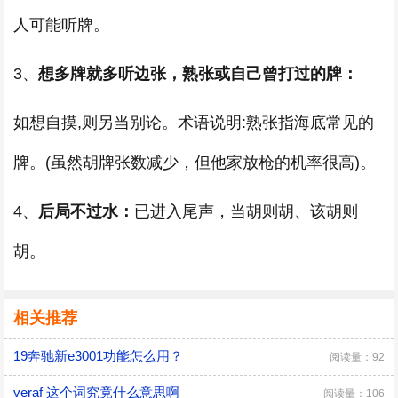
人可能听牌。
3、
想多牌就多听边张，熟张或自己曾打过的牌：
如想自摸,则另当别论。术语说明:熟张指海底常见的
牌。(虽然胡牌张数减少，但他家放枪的机率很高)。
4、
后局不过水：
已进入尾声，当胡则胡、该胡则
胡。
相关推荐
19奔驰新e3001功能怎么用？
阅读量：92
veraf 这个词究竟什么意思啊
阅读量：106