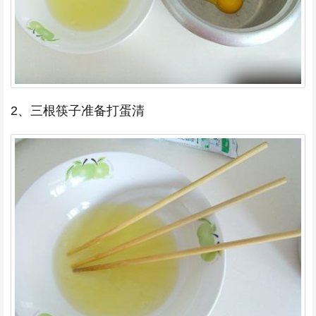
2、三根筷子准备打蛋清