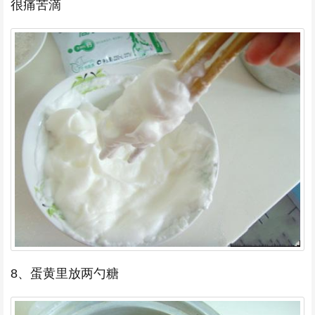
很痛苦滴
8、蛋黄里放两勺糖