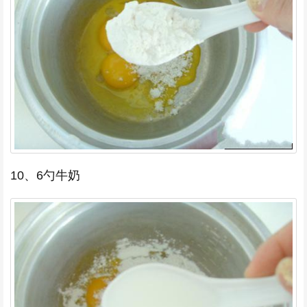
10、6勺牛奶