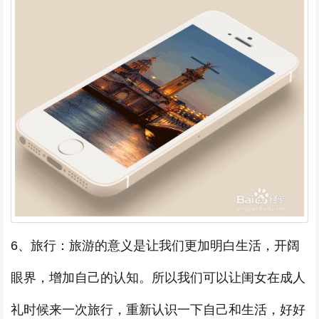
6、旅行：旅游的意义是让我们更加明白生活，开阔
眼界，增加自己的认知。所以我们可以让闺女在成人
礼时候来一次旅行，重新认识一下自己和生活，好好