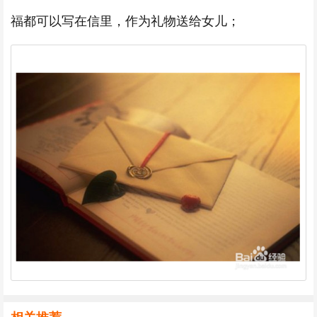
福都可以写在信里，作为礼物送给女儿；