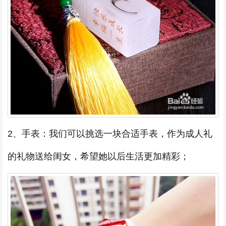
2、手表：我们可以挑选一块合适手表，作为成人礼
的礼物送给闺女，希望她以后生活更加精彩；