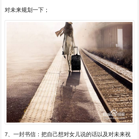
对未来规划一下；
7、一封书信：把自己想对女儿说的话以及对未来祝